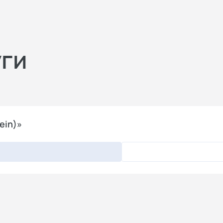
уги
ein)»