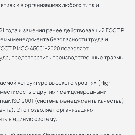
тиях и в организациях любого типа и
021 года и заменил ранее действовавший ГОСТ Р
темы менеджмента безопасности труда и
ГОСТ Р ИСО 45001-2020 позволяет
руда, предотвратить производственные травмы
ваемой «структуре высокого уровня» (High
совместимость с другими международными
 как ISO 9001 (система менеджмента качества)
ента). Это позволяет организациям
та в единую систему.
льный стандарт. Организации сами принимают