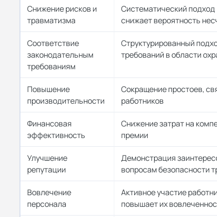
Снижение рисков и
Систематический подход 
травматизма
снижает вероятность нес
Соответствие
Структурированный подх
законодательным
требований в области охр
требованиям
Повышение
Сокращение простоев, св
производительности
работников
Финансовая
Снижение затрат на комп
эффективность
премии
Улучшение
Демонстрация заинтерес
репутации
вопросам безопасности т
Вовлечение
Активное участие работни
персонала
повышает их вовлеченнос