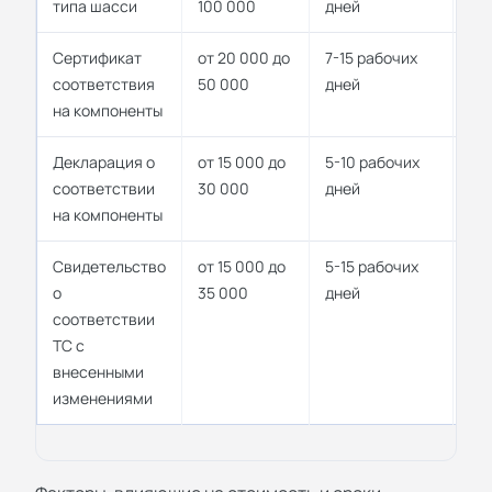
типа шасси
100 000
дней
Сертификат
от 20 000 до
7-15 рабочих
до 
соответствия
50 000
дней
на компоненты
Декларация о
от 15 000 до
5-10 рабочих
до 
соответствии
30 000
дней
на компоненты
Свидетельство
от 15 000 до
5-15 рабочих
бе
о
35 000
дней
соответствии
ТС с
внесенными
изменениями