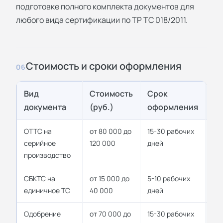
подготовке полного комплекта документов для
любого вида сертификации по ТР ТС 018/2011.
Стоимость и сроки оформления
06
Вид
Стоимость
Срок
Ср
документа
(руб.)
оформления
де
ОТТС на
от 80 000 до
15-30 рабочих
до 
серийное
120 000
дней
производство
СБКТС на
от 15 000 до
5-10 рабочих
бе
единичное ТС
40 000
дней
Одобрение
от 70 000 до
15-30 рабочих
до 