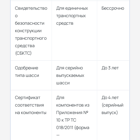
Свидетельство
Для единичных
Бессрочно
о
транспортных
безопасности
средств
конструкции
транспортного
средства
(СБКТС)
Одобрение
Для серийно
До 3 лет
типа шасси
выпускаемых
шасси
Сертификат
Для
До 4 лет
соответствия
компонентов из
(серийный
на компоненты
Приложения №
выпуск)
10 к ТР ТС
018/2011 (форма
—