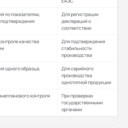
ЕАЭС
й по показателям,
Для регистрации
я подтверждения
деклараций о
соответствии
контроле качества
Для подтверждения
ии
стабильности
производства
й одного образца,
Для серийного
производства
однотипной продукции
внепланового контроля
При проверках
государственными
органами