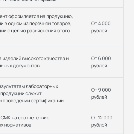
нт оформляется на продукцию,
и в одном из перечней товаров,
От 4 000
ии с целью разъяснения этого
рублей
 изделий высокого качества и
От 6 000
ьных документов.
рублей
езультатам лабораторных
От 9 000
 продукции служит
рублей
и проведении сертификации.
 СМК на соответствие
От 12 000
х нормативов.
рублей