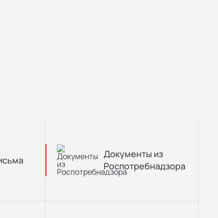
Документы из
исьма
Роспотребнадзора