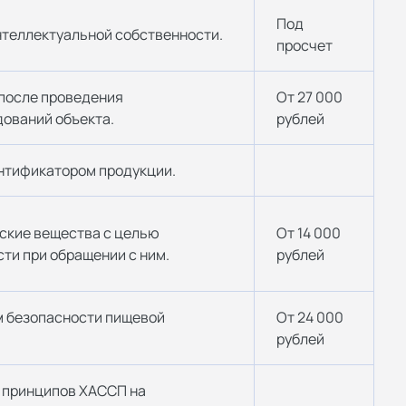
Под
нтеллектуальной собственности.
просчет
после проведения
От 27 000
ований объекта.
рублей
нтификатором продукции.
ские вещества с целью
От 14 000
ти при обращении с ним.
рублей
 безопасности пищевой
От 24 000
рублей
 принципов ХАССП на