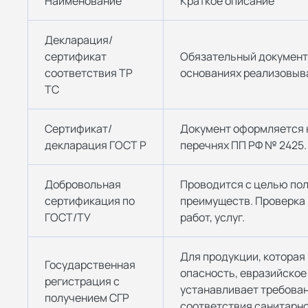
Наименование
Краткое описание
Декларация/
сертификат
Обязательный документ,
соответствия ТР
основаниях реализовыв
ТС
Сертификат/
Документ оформляется н
декларация ГОСТ Р
перечнях ПП РФ № 2425.
Добровольная
Проводится с целью по
сертификация по
преимуществ. Проверка 
ГОСТ/ТУ
работ, услуг.
Для продукции, котора
Государственная
опасность, евразийское
регистрация с
устанавливает требова
получением СГР
соответствия санитарн