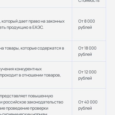
Стоимость
 который дает право на законных
От 8 000
ать продукцию в ЕАЭС.
рублей
а товары, которые содержатся в
От 18 000
рублей
лучения конкурентных
От 12 000
проходит в отношении товаров,
рублей
я представляет повышенную
 и российское законодательство
От 40 000
ние проведение проверки
рублей
о-гигиеническим нормам.