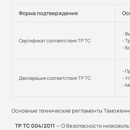
Форма подтверждения
Ос
- В
Сертификат соответствия ТР ТС
- Т
- Б
- П
Декларация соответствия ТР ТС
- У
- М
Основные технические регламенты Таможенн
ТР ТС 004/2011
— О безопасности низковоль