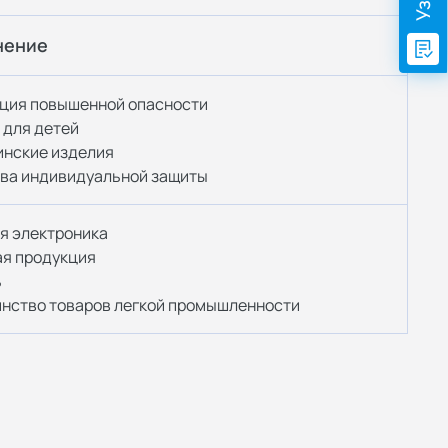
нение
кция повышенной опасности
 для детей
инские изделия
тва индивидуальной защиты
ая электроника
ая продукция
ь
инство товаров легкой промышленности