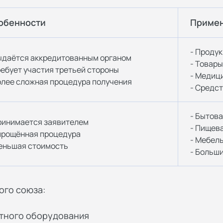
обенности
Приме
- Проду
ыдаётся аккредитованным органом
- Товары
ребует участия третьей стороны
- Медиц
олее сложная процедура получения
- Средс
- Бытов
ринимается заявителем
- Пищев
прощённая процедура
- Мебел
еньшая стоимость
- Больш
ого союза:
тного оборудования