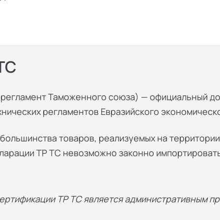
ТС
й регламент Таможенного союза) — официальный д
хнических регламентов Евразийского экономическ
большинства товаров, реализуемых на территории 
екларации ТР ТС невозможно законно импортироват
сертификации ТР ТС является административным п