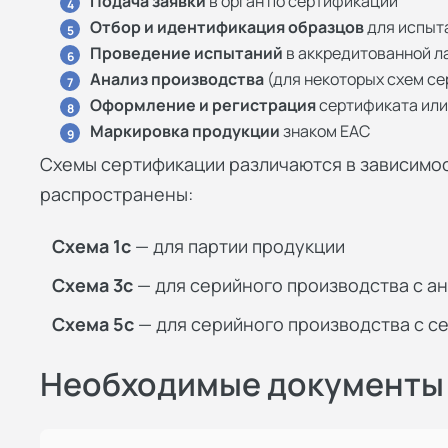
Подача заявки
в орган по сертификации
4
Отбор и идентификация образцов
для испыт
5
Проведение испытаний
в аккредитованной л
6
Анализ производства
(для некоторых схем с
7
Оформление и регистрация
сертификата или
8
Маркировка продукции
знаком ЕАС
9
Схемы сертификации различаются в зависимос
распространены:
Схема 1с
— для партии продукции
Схема 3с
— для серийного производства с а
Схема 5с
— для серийного производства с 
Необходимые документы