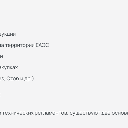
дукции
на территории ЕАЭС
ии
акупках
s, Ozon и др.)
С
ий технических регламентов, существуют две осно