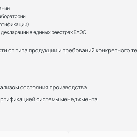
аний
аборатории
ертификации)
 декларации в единых реестрах ЕАЭС
ти от типа продукции и требований конкретного т
нализом состояния производства
сертификацией системы менеджмента