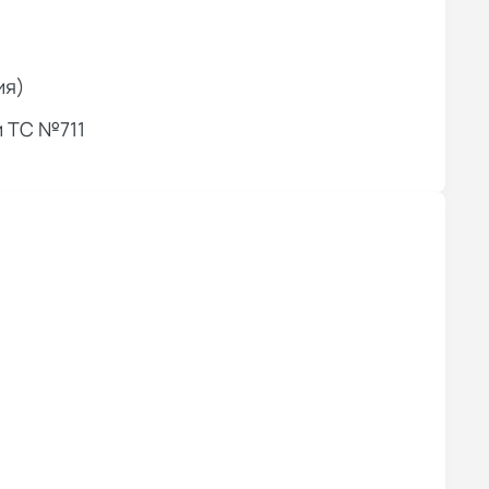
ия)
 ТС №711