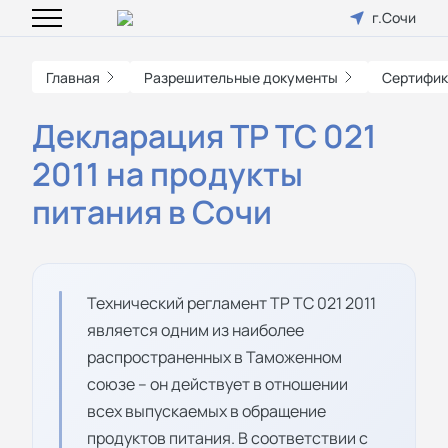
г.Сочи
Главная
Разрешительные документы
Сертифик
Декларация ТР ТС 021
2011 на продукты
питания в Сочи
Технический регламент ТР ТС 021 2011
является одним из наиболее
распространенных в Таможенном
союзе – он действует в отношении
всех выпускаемых в обращение
продуктов питания. В соответствии с