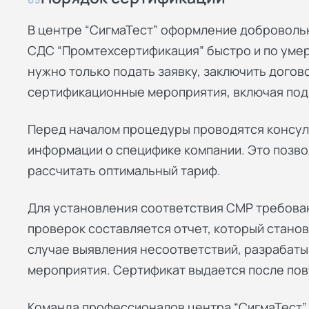
В центре “СигмаТест” оформление доброволь
СДС “Промтехсертификация” быстро и по уме
нужно только подать заявку, заключить догово
сертификационные мероприятия, включая подг
Перед началом процедуры проводятся консул
информации о специфике компании. Это позвол
рассчитать оптимальный тариф.
Для установления соответствия СМР требован
проверок составляется отчет, который станов
случае выявления несоответствий, разрабат
мероприятия. Сертификат выдается после пов
Команда профессионалов центра “СигмаТест” 