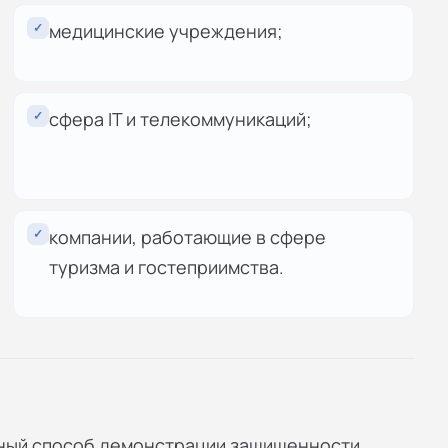
✓
медицинские учреждения;
✓
сфера IT и телекоммуникаций;
✓
компании, работающие в сфере
туризма и гостеприимства.
ный способ демонстрации защищенности