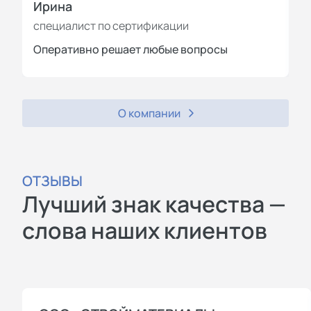
Ирина
И
специалист по сертификации
с
Оперативно решает любые вопросы
П
О компании
ОТЗЫВЫ
Лучший знак качества —
слова наших клиентов