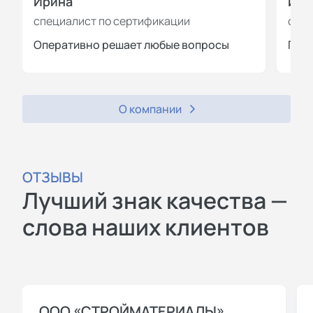
Ирина
Иль
специалист по сертификации
спец
Оперативно решает любые вопросы
Пров
О компании
ОТЗЫВЫ
Лучший знак качества —
слова наших клиентов
ООО «СТРОЙМАТЕРИАЛЫ»,