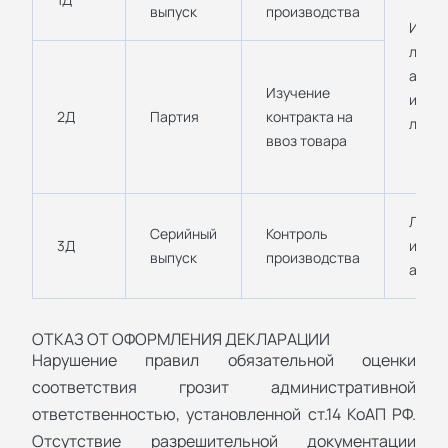
выпуск
производства
Иссл
лабор
аккре
Изучение
иссл
2Д
Партия
контракта на
лабо
ввоз товара
Лабор
Серийный
Контроль
3Д
имею
выпуск
производства
аккр
ОТКАЗ ОТ ОФОРМЛЕНИЯ ДЕКЛАРАЦИИ
Нарушение правил обязательной оценки
соответствия грозит административной
ответственностью, установленной ст.14 КоАП РФ.
Отсутствие разрешительной документации