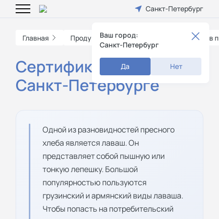
Санкт-Петербург
Ваш город:
Главная
Продукция
Сертификация продуктов п
Санкт-Петербург
Сертификация лаваша в
Да
Нет
Санкт-Петербурге
Одной из разновидностей пресного
хлеба является лаваш. Он
представляет собой пышную или
тонкую лепешку. Большой
популярностью пользуются
грузинский и армянский виды лаваша.
Чтобы попасть на потребительский