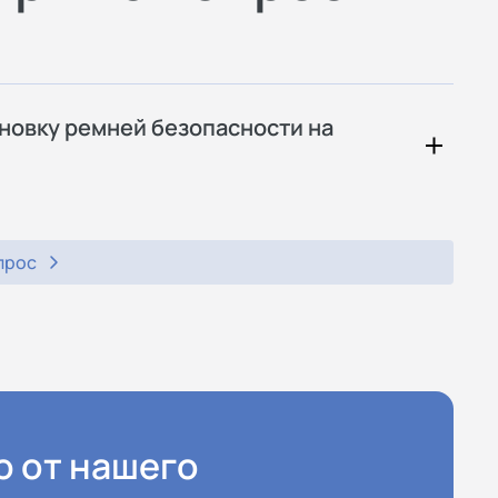
ановку ремней безопасности на
прос
ю от нашего