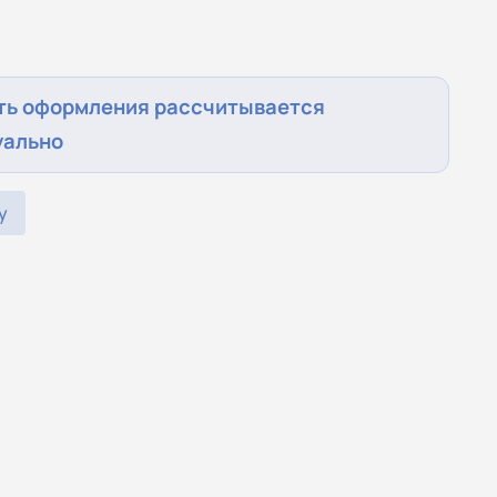
ть оформления рассчитывается
уально
у