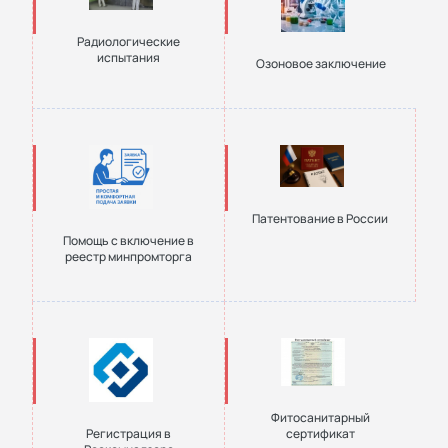
Радиологические
испытания
Озоновое заключение
Патентование в России
Помощь с включение в
реестр минпромторга
Фитосанитарный
Регистрация в
сертификат