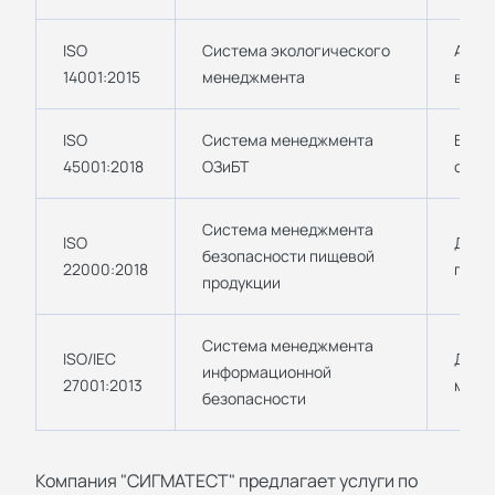
ISO
Система экологического
Актуа
14001:2015
менеджмента
возд
ISO
Система менеджмента
Важе
45001:2018
ОЗиБТ
опас
Система менеджмента
ISO
Для 
безопасности пищевой
22000:2018
пище
продукции
Система менеджмента
ISO/IEC
Для I
информационной
27001:2013
меди
безопасности
Компания "СИГМАТЕСТ" предлагает услуги по