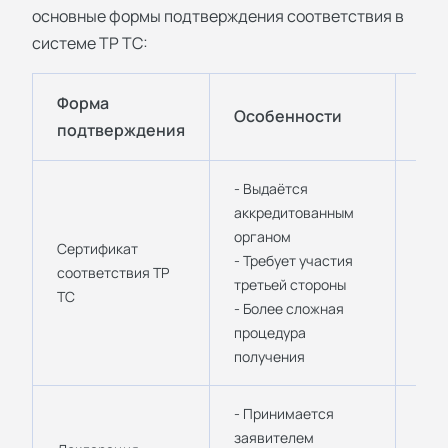
основные формы подтверждения соответствия в
системе ТР ТС:
Форма
Особенности
Пр
подтверждения
- Выдаётся
аккредитованным
- П
органом
опа
Сертификат
- Требует участия
- То
соответствия ТР
третьей стороны
- М
ТС
- Более сложная
- С
процедура
инд
получения
- Принимается
- Б
заявителем