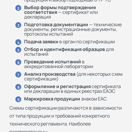
Выбор формы подтверждения
2
соответствия
— сертификат или
декларация
Подготовка документации
— технические
3
документы, регистрационные документы,
протоколы испытаний
Подача заявки
в орган по сертификации
4
Отбор и идентификация образцов
для
5
испытаний
Проведение испытаний
в
6
аккредитованной лаборатории
Анализ производства
(для некоторых схем
7
сертификации)
Оформление и регистрация
сертификата
8
или декларации в единых реестрах ЕАЭС
Маркировка продукции
знаком ЕАС
9
Схемы сертификации различаются в зависимости
от типа продукции и требований конкретного
технического регламента. Наиболее
распространены: