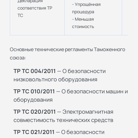
Декларация
- П
- Упрощённая
соответствия ТР
- М
процедура
ТС
- Б
- Меньшая
лег
стоимость
Основные технические регламенты Таможенного
союза:
ТР ТС 004/2011
— О безопасности
низковольтного оборудования
ТР ТС 010/2011
— О безопасности машин и
оборудования
ТР ТС 020/2011
— Электромагнитная
совместимость технических средств
ТР ТС 021/2011
— О безопасности