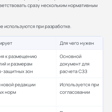
тветствовать сразу нескольким нормативным
е используются при разработке.
лирует
Для чего нужен
ия к размещению
Основной
тий и размерам
документ для
о-защитных зон
расчета СЗЗ
 новой редакции
Используется при
ых норм
согласовании