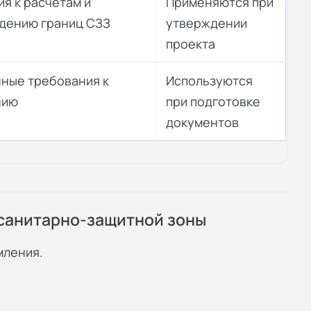
я к расчетам и
Применяются при
дению границ СЗЗ
утверждении
проекта
ные требования к
Используются
нию
при подготовке
документов
 санитарно-защитной зоны
мления.