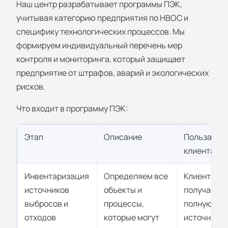
Наш центр разрабатывает программы ПЭК,
учитывая категорию предприятия по НВОС и
специфику технологических процессов. Мы
формируем индивидуальный перечень мер
контроля и мониторинга, который защищает
предприятие от штрафов, аварий и экологических
рисков.
Что входит в программу ПЭК:
Этап
Описание
Польза для
клиента
Инвентаризация
Определяем все
Клиент
источников
объекты и
получает
выбросов и
процессы,
полную кар
отходов
которые могут
источнико