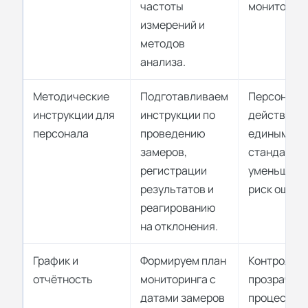
частоты
мониторинг
измерений и
методов
анализа.
Методические
Подготавливаем
Персонал
инструкции для
инструкции по
действует 
персонала
проведению
единым
замеров,
стандартам
регистрации
уменьшает
результатов и
риск ошибо
реагированию
на отклонения.
График и
Формируем план
Контроль и
отчётность
мониторинга с
прозрачно
датами замеров
процессов,