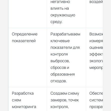
негативно
воздействи
влиять на
окружающую
среду.
Определение
Разрабатываем
Возможнос
показателей
ключевые
измерять и
показатели для
оценивать
контроля
эффективн
выбросов,
экологичес
сбросов и
мероприяти
образования
отходов.
Разработка
Создаем схему
Обеспечив
схем
замеров, точек
системный
мониторинга
контроля,
прозрачны