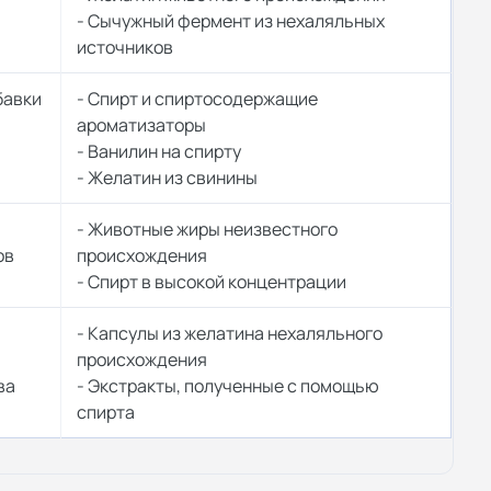
- Сычужный фермент из нехаляльных
источников
бавки
- Спирт и спиртосодержащие
ароматизаторы
- Ванилин на спирту
- Желатин из свинины
ы
- Животные жиры неизвестного
ов
происхождения
- Спирт в высокой концентрации
- Капсулы из желатина нехаляльного
происхождения
ва
- Экстракты, полученные с помощью
спирта