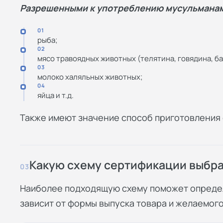
Разрешенными к употреблению мусульманам
01
рыба;
02
мясо травоядных животных (телятина, говядина, бар
03
молоко халяльных животных;
04
яйца и т.д.
Также имеют значение способ приготовления е
Какую схему сертификации выбр
03
Наиболее подходящую схему поможет определ
зависит от формы выпуска товара и желаемог