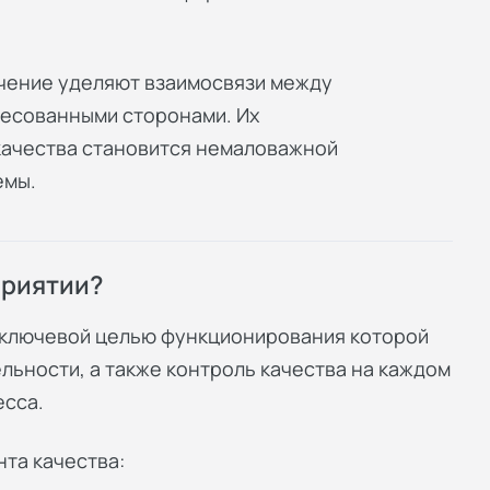
ачение уделяют взаимосвязи между
есованными сторонами. Их
качества становится немаловажной
емы.
приятии?
 ключевой целью функционирования которой
льности, а также контроль качества на каждом
есса.
та качества: