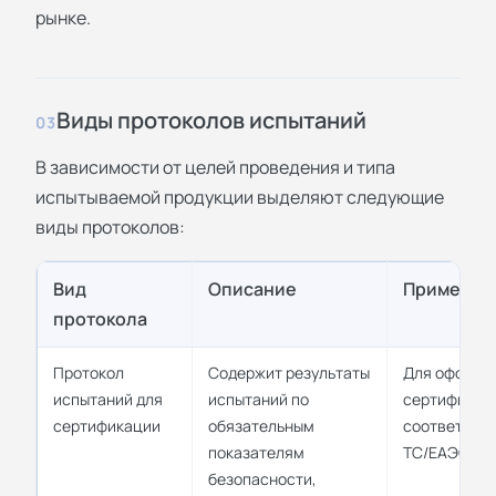
рынке.
Виды протоколов испытаний
03
В зависимости от целей проведения и типа
испытываемой продукции выделяют следующие
виды протоколов:
Вид
Описание
Применен
протокола
Протокол
Содержит результаты
Для оформл
испытаний для
испытаний по
сертификат
сертификации
обязательным
соответстви
показателям
ТС/ЕАЭС
безопасности,