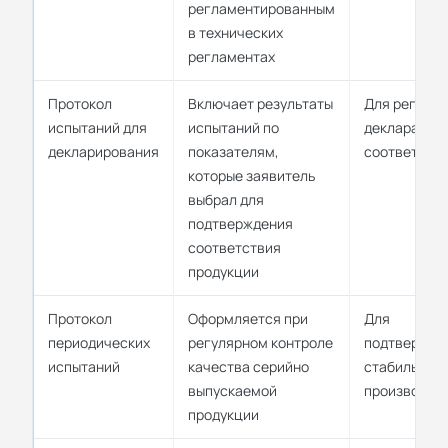
регламентированным
в технических
регламентах
Протокол
Включает результаты
Для регист
испытаний для
испытаний по
деклараций 
декларирования
показателям,
соответств
которые заявитель
выбрал для
подтверждения
соответствия
продукции
Протокол
Оформляется при
Для
периодических
регулярном контроле
подтвержде
испытаний
качества серийно
стабильнос
выпускаемой
производст
продукции