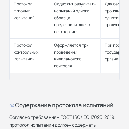
Протокол
Содержит результаты
Для серийн
типовых
испытаний одного
производст
испытаний
образца,
однотипной
представляющего
продукции
всю партию
Протокол
Оформляется при
При проверк
контрольных
проведении
государств
испытаний
внепланового
органами
контроля
Содержание протокола испытаний
04
Согласно требованиям ГОСТ ISO/IEC 17025-2019,
протокол испытаний должен содержать