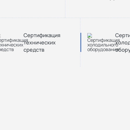
Сертификация
Серт
технических
холо
средств
обор