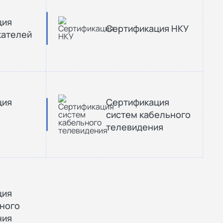
ция
Сертификация НКУ
кателей
ция
Сертификация
систем кабельного
телевидения
ция
ного
ния