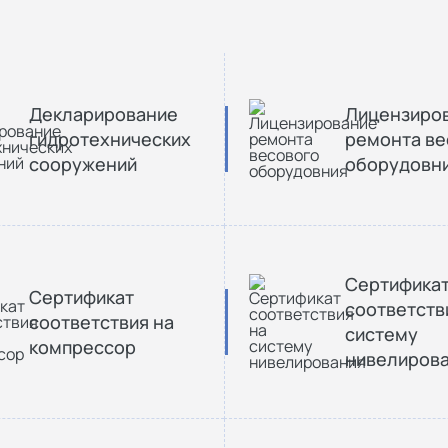
Декларирование
Лицензиро
гидротехнических
ремонта ве
сооружений
оборудовн
Сертифика
Сертификат
соответств
соответствия на
систему
компрессор
нивелиров