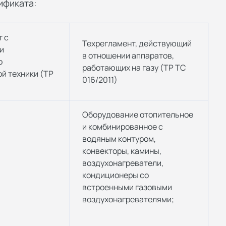
ификата:
т с
Техрегламент, действующий
и
в отношении аппаратов,
о
работающих на газу (ТР ТС
й техники (ТР
016/2011)
Оборудование отопительное
и комбинированное с
водяным контуром,
конвекторы, камины,
воздухонагреватели,
кондиционеры со
встроенными газовыми
воздухонагревателями;