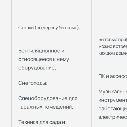
Станки (по дереву бытовые);
Бытовые при
можно встрет
Вентиляционное и
каждом доме
относящееся к нему
оборудование;
ПК и аксес
Снегоходы;
Музыкальны
Спецоборудование для
инструмент
гаражных помещений;
работающи
электричес
Техника для сада и