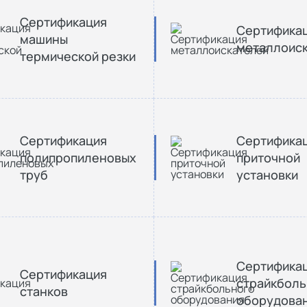
Сертификация
Сертифика
машины
металлоис
термической резки
Сертификация
Сертифика
полипропиленовых
приточной
труб
установки
Сертифика
Сертификация
страйкболь
станков
оборудова