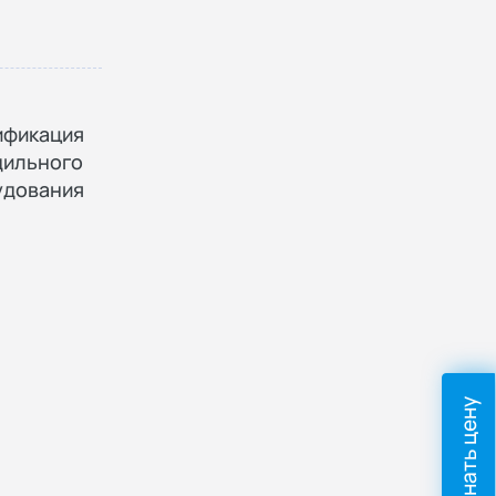
ификация
дильного
удования
Узнать цену