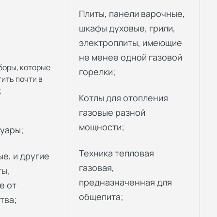
Плиты, панели варочные,
шкафы духовые, грили,
электроплиты, имеющие
не менее одной газовой
боры, которые
горелки;
ить почти в
;
Котлы для отопления
газовые разной
мощности;
суары;
Техника тепловая
е, и другие
газовая,
ы,
предназначенная для
е от
общепита;
тва;