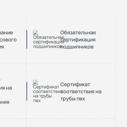
вание
Обязательная
сового
сертификация
ия
подшипников
т
Сертификат
ия на
соответствия на
трубы пвх
ания