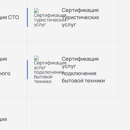
Сертификация
ция СТО
туристических
услуг
ция
Сертификация
услуг
ного
подключения
бытовой техники
ция