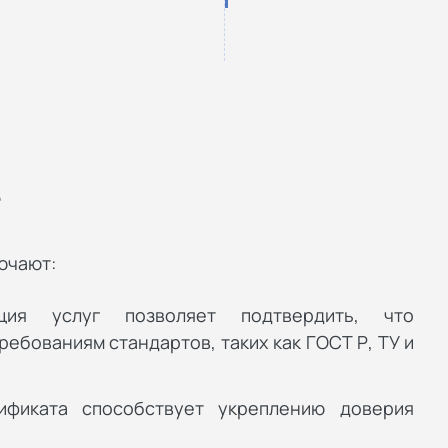
г
ючают:
ация услуг позволяет подтвердить, что
ебованиям стандартов, таких как ГОСТ Р, ТУ и
ификата способствует укреплению доверия