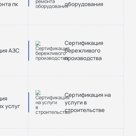
онта пк
оборудования
Сертификация
ция АЗС
бережливого
производства
Сертификация на
ция
услуги в
х услуг
строительстве