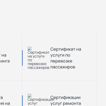
Сертификат на
 на
услуги по
минга
перевозке
пассажиров
та
Сертификации
ия на
услуг ремонта