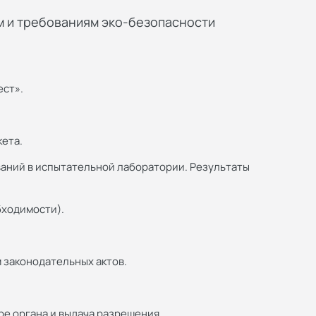
 и требованиям эко-безопасности
ест».
кета.
аний в испытательной лаборатории. Результаты
бходимости).
 законодательных актов.
е органа и выдача разрешения.