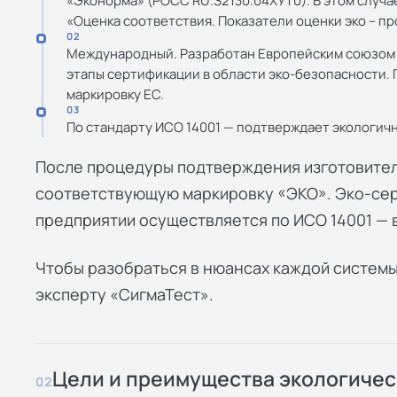
«Эконорма» (РОСС RU.З2130.04ХУТ0). В этом случ
«Оценка соответствия. Показатели оценки эко – п
02
Международный. Разработан Европейским союзом и
этапы сертификации в области эко-безопасности.
маркировку ЕС.
03
По стандарту ИСО 14001 — подтверждает экологичн
После процедуры подтверждения изготовител
соответствующую маркировку «ЭКО». Эко-сер
предприятии осуществляется по ИСО 14001 — в
Чтобы разобраться в нюансах каждой системы
эксперту «СигмаТест».
Цели и преимущества экологиче
02