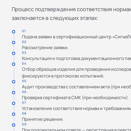
Процесс подтверждения соответствия нормам
заключается в следующих этапах:
01
Подача заявки в сертификационный центр «СигмаТ
02
Рассмотрение заявки.
03
Консультация и подготовка документационного па
04
Отбор образцов изделия для проведения исследов
фиксируются в протоколах испытаний.
05
Аудит производства с составлением акта (при нео
06
Проверка сертификата СМК (при необходимости).
07
Установление соответствия нормам и требованиям
08
Принятие решения.
09
При положительном ответе — регистрация в реестр