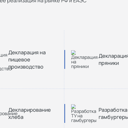
ее реализация на рынке РФ и ЕАЭС
Декларация на
Декларация
пищевое
пряники
производство
Декларирование
Разработка
хлеба
гамбургер