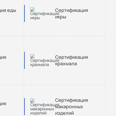
ция еды
Сертификация
икры
ция
Сертификация
крахмала
Сертификация
ция
макаронных
изделий