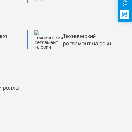
ция
Технический
регламент на соки
и роллы