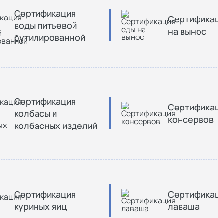
Сертификация
Сертифика
воды питьевой
на вынос
бутилированной
Сертификация
Сертифика
колбасы и
консервов
колбасных изделий
Сертификация
Сертифика
куриных яиц
лаваша