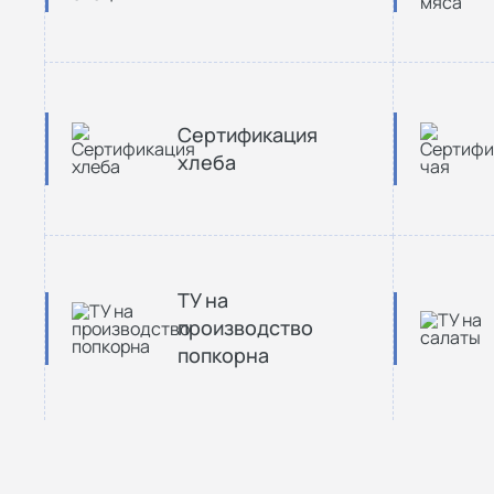
Сертификация
хлеба
ТУ на
производство
попкорна