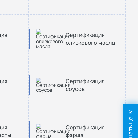
ция
Сертификация
оливкового масла
ция
Сертификация
соусов
Узнать цену
ция
Сертификация
асты
фарша