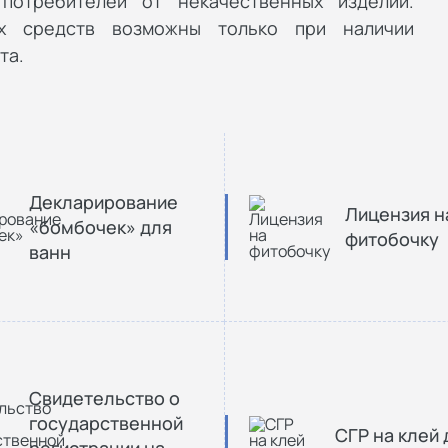
потребителей от некачественных изделий.
их средств возможны только при наличии
та.
Декларирование
Лицензия н
«бомбочек» для
фитобочку
ванн
Свидетельство о
государственной
СГР на клей 
регистрации на