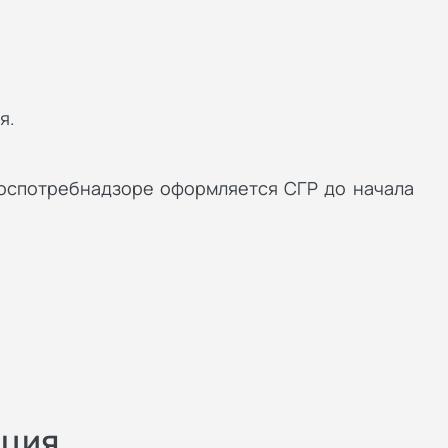
я.
Роспотребнадзоре оформляется СГР до начала
ация