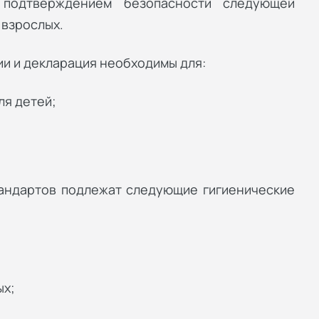
 подтверждением безопасности следующей
 взрослых.
и и декларация необходимы для:
ля детей;
андартов подлежат следующие гигиенические
ых;