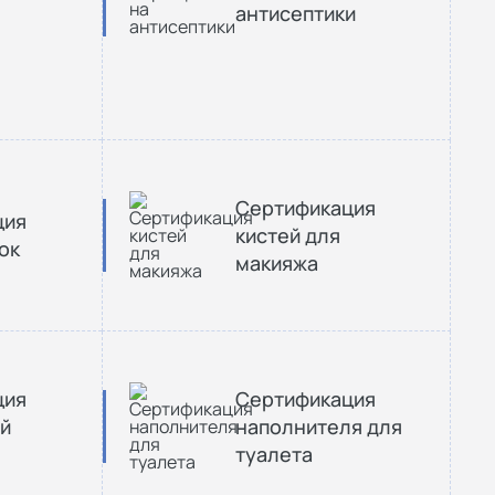
антисептики
Сертификация
ция
кистей для
ок
макияжа
ция
Сертификация
й
наполнителя для
туалета