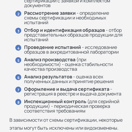
сертификации с заявкой и комплектом
документов
Рассмотрение заявки
- определение
2
схемы сертификации и необходимых
испытаний
Отбор и идентификация образцов
- отбор
3
представительных образцов продукции для
испытаний
Проведение испытаний
- исследование
4
образцов в аккредитованной лаборатории
Анализ производства
(при
5
необходимости) - оценка стабильности
качества производства
Анализ результатов
- оценка всех
6
полученных данных и принятие решения
Оформление и выдача сертификата
-
7
регистрация в реестре и выдача документа
Инспекционный контроль
(для серийной
8
продукции) - периодическая проверка
соответствия требованиям
В зависимости от схемы сертификации, некоторые
этапы могут быть исключены или видоизменены.