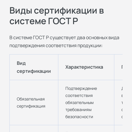
Виды сертификации в
системе ГОСТ Р
В системе ГОСТ Р существует два основных вида
подтверждения соответствия продукции:
Вид
Характеристика
При
сертификации
Подтверждение
Для 
соответствия
вклю
Обязательная
обязательным
това
сертификация
требованиям
обяз
безопасности
серт