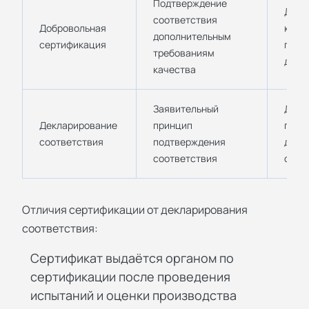
Подтверждение
Для 
соответствия
Добровольная
конк
дополнительным
сертификация
прод
требованиям
дове
качества
Заявительный
Для 
Декларирование
принцип
прод
соответствия
подтверждения
декл
соответствия
соот
Отличия сертификации от декларирования
соответствия:
Сертификат выдаётся органом по
сертификации после проведения
испытаний и оценки производства