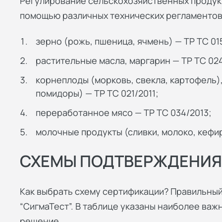
Регулирование сельскохозяйственных продук
помощью различных технических регламентов
зерно (рожь, пшеница, ячмень) — ТР ТС 015
растительные масла, маргарин — ТР ТС 024
корнеплоды (морковь, свекла, картофель),
помидоры) — ТР ТС 021/2011;
переработанное мясо — ТР ТС 034/2013;
молочные продукты (сливки, молоко, кефир,
СХЕМЫ ПОДТВЕРЖДЕНИЯ
Как выбрать схему сертификации? Правильны
“СигмаТест”. В таблице указаны наиболее важ
решение.