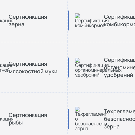
Сертификация
Сертифика
зерна
комбикорм
Сертифика
Сертификация
органомин
мясокостной муки
удобрений
Техрегламе
Сертификация
безопаснос
рыбы
зерна