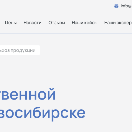
info@
Цены
Новости
Отзывы
Наши кейсы
Наши экспер
ьхоз продукции
твенной
восибирске