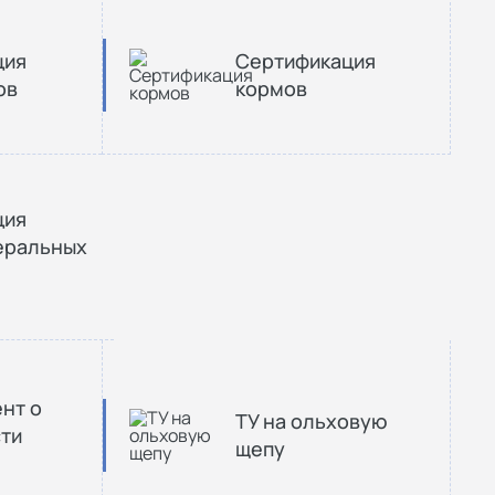
ция
Сертификация
ов
кормов
ция
еральных
нт о
ТУ на ольховую
ти
щепу