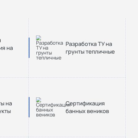
я
Разработка ТУ на
ия на
грунты тепличные
ы на
Сертификация
укты
банных веников