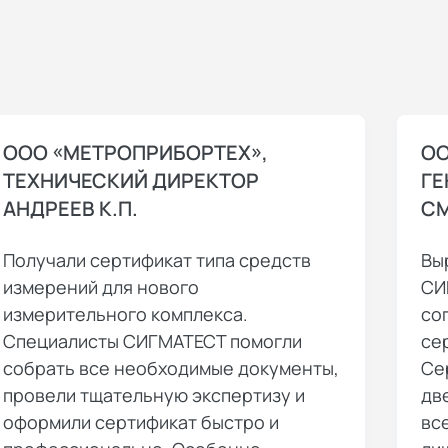
ООО «МЕТРОПРИБОРТЕХ»,
ОО
ТЕХНИЧЕСКИЙ ДИРЕКТОР
ГЕ
АНДРЕЕВ К.П.
СМ
Получали сертификат типа средств
Вы
измерений для нового
СИ
измерительного комплекса.
со
Специалисты СИГМАТЕСТ помогли
се
собрать все необходимые документы,
Се
провели тщательную экспертизу и
дв
оформили сертификат быстро и
вс