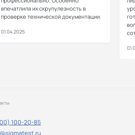
профессионально. Особенно
ли
впечатлила их скрупулезность в
ур
проверке технической документации.
го
во
01.04.2025
со
01.
акты
800) 100-20-85
o@sigmatest.ru