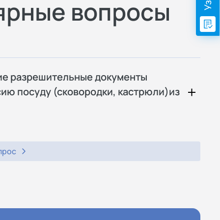
ярные вопросы
ие разрешительные документы
сию посуду (сковородки, кастрюли)из
прос