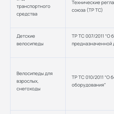
Технические регл
транспортного
союза (ТР ТС)
средства
Детские
ТР ТС 007/2011 “О
велосипеды
предназначенной д
Велосипеды для
ТР ТС 010/2011 “О
взрослых,
оборудования”
снегоходы