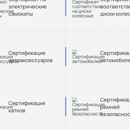
электрические
соответств
самокаты
диски коле
Сертификация
Сертифика
автоаксессуаров
автомобил
Сертифика
Сертификация
ремней
катков
безопаснос