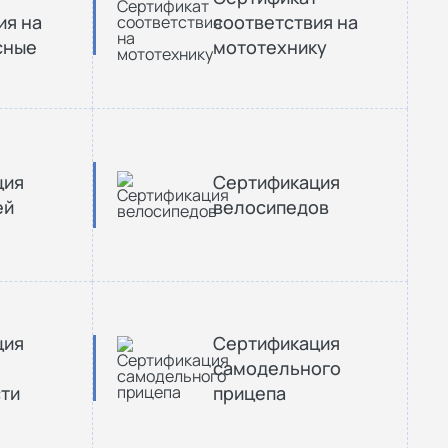
ия на
соответствия на
сные
мототехнику
ция
Сертификация
ей
велосипедов
ция
Сертификация
самодельного
ти
прицепа