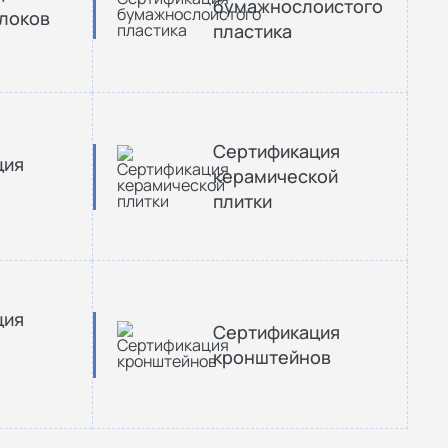
бумажнослоистого
локов
пластика
Сертификация
ция
керамической
плитки
ция
Сертификация
кронштейнов