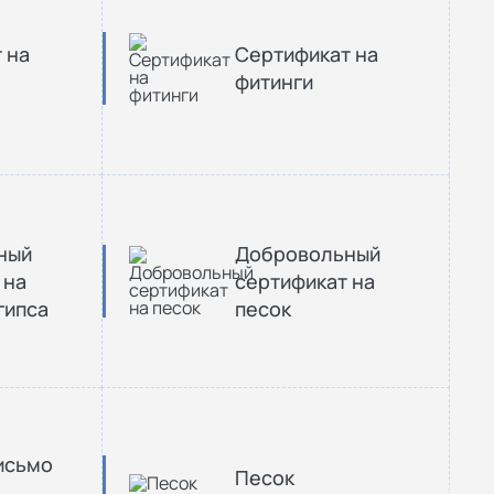
 на
Cертификат на
фитинги
ный
Добровольный
 на
сертификат на
гипса
песок
исьмо
Песок