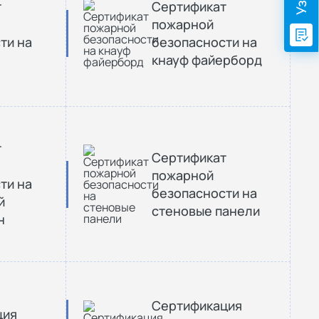
т
Сертификат
пожарной
ти на
безопасности на
кнауф файерборд
т
Сертификат
пожарной
ти на
безопасности на
й
стеновые панели
н
Сертификация
ция