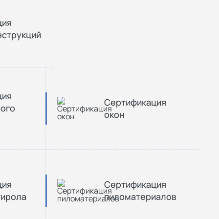
ция
нструкций
ция
Сертификация
ного
окон
ция
Сертификация
тирола
пиломатериалов