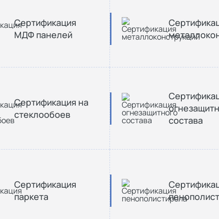
Сертификация
Сертифика
МДФ панелей
металлоко
Сертифика
Сертификация на
огнезащит
стеклообоев
состава
Сертификация
Сертифика
паркета
пенополис