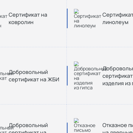
Cертификат на
Cертификат
ковролин
линолеум
Доброволь
Добровольный
сертификат
сертификат на ЖБИ
изделия из 
Добровольный
Отказное п
сертификат на
на дверные