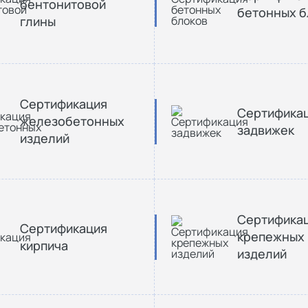
бентонитовой
бетонных б
глины
Сертификация
Сертифика
железобетонных
задвижек
изделий
Сертифика
Сертификация
крепежных
кирпича
изделий