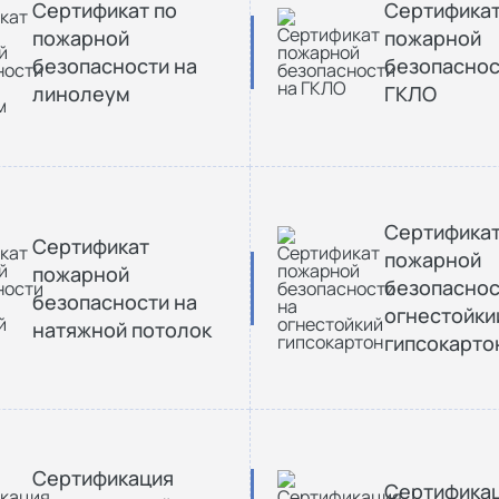
Сертификат по
Сертифика
пожарной
пожарной
безопасности на
безопаснос
линолеум
ГКЛО
Сертифика
Сертификат
пожарной
пожарной
безопаснос
безопасности на
огнестойки
натяжной потолок
гипсокарто
Сертификация
Сертифика