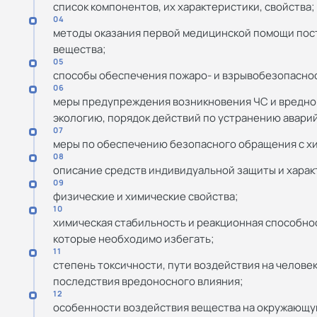
список компонентов, их характеристики, свойства;
04
методы оказания первой медицинской помощи пос
вещества;
05
способы обеспечения пожаро- и взрывобезопасно
06
меры предупреждения возникновения ЧС и вредног
экологию, порядок действий по устранению аварий
07
меры по обеспечению безопасного обращения с хи
08
описание средств индивидуальной защиты и харак
09
физические и химические свойства;
10
химическая стабильность и реакционная способно
которые необходимо избегать;
11
степень токсичности, пути воздействия на челове
последствия вредоносного влияния;
12
особенности воздействия вещества на окружающу