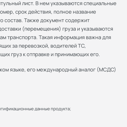
итульный лист. В нем указываются специальные
мер, срок действия, полное название
го состав. Также документ содержит
доставки (перемещения) груза и указываются
дам транспорта. Такая информация важна для
щих за перевозкой, водителей ТС,
ящих груз к отправке и принимающих его.
ском языке, его международный аналог (МСДС)
нтификационные данные продукта;