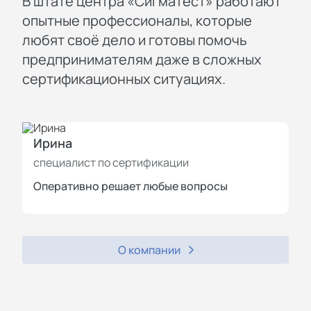
В штате центра «СигмаТест» работают
опытные профессионалы, которые
любят своё дело и готовы помочь
предпринимателям даже в сложных
сертификационных ситуациях.
Ирина
И
специалист по сертификации
с
Оперативно решает любые вопросы
П
О компании