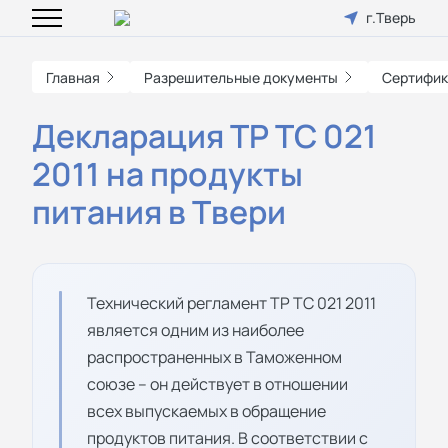
г.Тверь
Главная
Разрешительные документы
Сертифик
Декларация ТР ТС 021
2011 на продукты
питания в Твери
Технический регламент ТР ТС 021 2011
является одним из наиболее
распространенных в Таможенном
союзе – он действует в отношении
всех выпускаемых в обращение
продуктов питания. В соответствии с