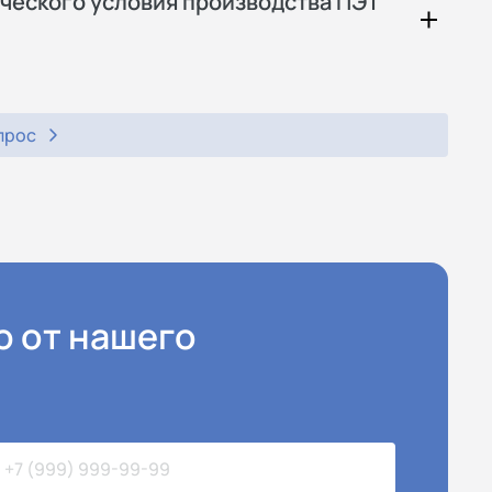
ческого условия производства ПЭТ
прос
ю от нашего