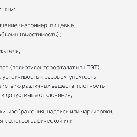
ункты:
начение (например, пищевые,
объемы (вместимость);
жателя;
став (полиэтилентерефталат или ПЭТ),
 устойчивость к разрыву, упругость,
действию различных веществ, плотность
к и допустимые отклонения;
ки, изображения, надписи или маркировки,
я к флексографической или