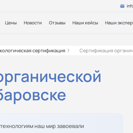
inf
Цены
Новости
Отзывы
Наши кейсы
Наши экспер
кологическая сертификация
Сертификация органич
органической
баровске
 технологиям наш мир завоевали