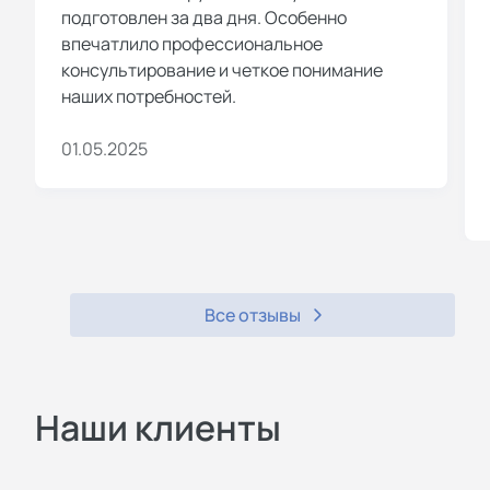
подготовлен за два дня. Особенно
“ЭКО”, “БИО”, “Без ГМО”,
впечатлило профессиональное
подтверждающие соблюдение
консультирование и четкое понимание
экологических требований при
наших потребностей.
производстве продукции.
01.05.2025
Партнерами центра являются
«Новастандарт», «Эксперт-
сертификация», «Комплексная
безопасность», «Эксперт», «Новые
технологии», «Атрибут» и другие
надежные компании.
Все отзывы
Виды услуг по
сертификации
Наши клиенты