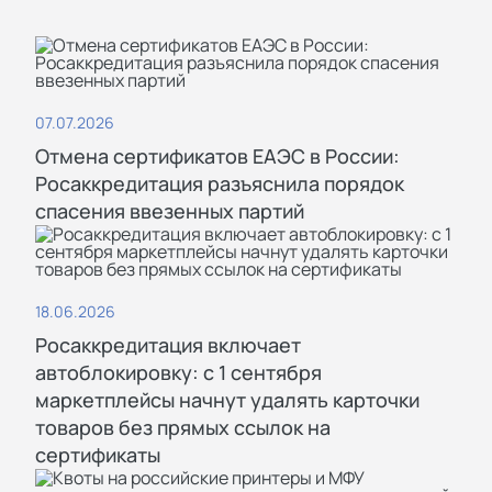
организуем лабораторные
испытания продукции;
регистрируем разрешения в
реестре;
07.07.2026
Отмена сертификатов ЕАЭС в России:
отправляем заявителю готовые
Росаккредитация разъяснила порядок
документы с помощью курьера.
спасения ввезенных партий
Почему стоит
18.06.2026
Росаккредитация включает
выбирать СигмаТест
автоблокировку: с 1 сентября
маркетплейсы начнут удалять карточки
товаров без прямых ссылок на
сертификаты