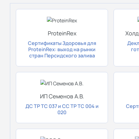
Сертификационный центр
«СигмаТест» оказывает услуги по
оформлению более 300 видов
разрешительных документов, в число
ProteinRex
Холд
которых входят:
Сертификаты Здоровья для
Декл
ProteinRex: выход на рынки
го
сертификаты и декларации ТР ТС;
стран Персидского залива
сертификаты и декларации ГОСТ Р;
свидетельства о государственной
регистрации (СГР);
ИП Семенов А.В.
экспертные заключения;
ДС ТР ТС 037 и СС ТР ТС 004 и
Серт
добровольные сертификаты
020
соответствия ИСО;
экологические сертификаты “ЭКО”,
“БИО”, “Без ГМО”;