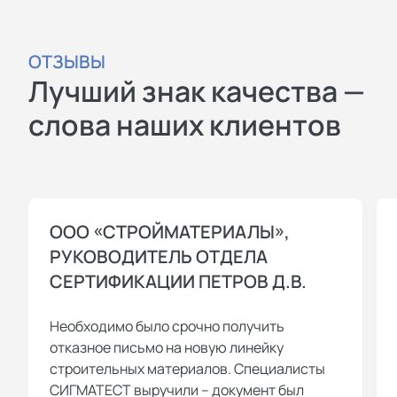
добровольной сертификации (СДС),
зарегистрированных в Росстандарте:
ОТЗЫВЫ
СДС “Промтехсертификация” — в
Лучший знак качества —
ней мы выдаем сертификаты
соответствия ГОСТ Р ИСО на
слова наших клиентов
систему менеджмента качества,
систему экологического
менеджмента, систему
безопасности продуктов питания
ООО «СТРОЙМАТЕРИАЛЫ»,
(ХАССП), систему безопасности
РУКОВОДИТЕЛЬ ОТДЕЛА
труда, систему информационной
СЕРТИФИКАЦИИ ПЕТРОВ Д.В.
безопасности и т.д. Также
регистрируем сертификаты на
Необходимо было срочно получить
любые услуги и работы;
отказное письмо на новую линейку
СДС “Эконорма” — в ней
строительных материалов. Специалисты
оформляем сертификаты серии
СИГМАТЕСТ выручили – документ был