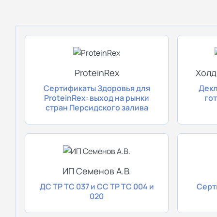
Сертификационный центр
«СигмаТест» оказывает услуги по
оформлению более 300 видов
разрешительных документов, в число
ProteinRex
Холд
которых входят:
Сертификаты Здоровья для
Декл
ProteinRex: выход на рынки
го
сертификаты и декларации ТР ТС;
стран Персидского залива
сертификаты и декларации ГОСТ Р;
свидетельства о государственной
регистрации (СГР);
ИП Семенов А.В.
экспертные заключения;
ДС ТР ТС 037 и СС ТР ТС 004 и
Серт
добровольные сертификаты
020
соответствия ИСО;