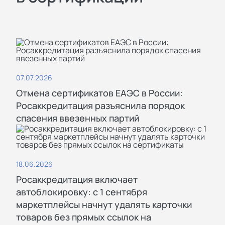
соответствия;
организуем лабораторные
испытания продукции;
регистрируем разрешения в
реестре;
07.07.2026
Отмена сертификатов ЕАЭС в России:
отправляем заявителю готовые
Росаккредитация разъяснила порядок
документы с помощью курьера.
спасения ввезенных партий
Почему стоит
18.06.2026
Росаккредитация включает
выбирать СигмаТест
автоблокировку: с 1 сентября
маркетплейсы начнут удалять карточки
товаров без прямых ссылок на