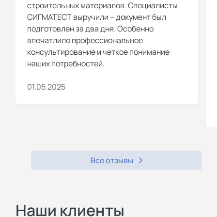
СДС “Эконорма” — в ней
строительных материалов. Специалисты
оформляем сертификаты серии
СИГМАТЕСТ выручили – документ был
подготовлен за два дня. Особенно
“ЭКО”, “БИО”, “Без ГМО”,
впечатлило профессиональное
подтверждающие соблюдение
консультирование и четкое понимание
экологических требований при
наших потребностей.
производстве продукции.
01.05.2025
Партнерами центра являются
«Новастандарт», «Эксперт-
сертификация», «Комплексная
безопасность», «Эксперт», «Новые
технологии», «Атрибут» и другие
надежные компании.
Все отзывы
Виды услуг по
сертификации
Наши клиенты