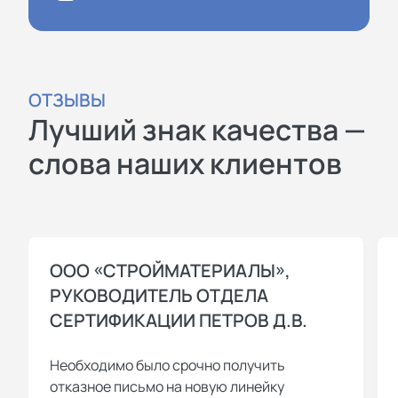
наличие собственных систем
добровольной сертификации (СДС),
зарегистрированных в Росстандарте:
ОТЗЫВЫ
СДС “Промтехсертификация” — в
Лучший знак качества —
ней мы выдаем сертификаты
соответствия ГОСТ Р ИСО на
слова наших клиентов
систему менеджмента качества,
систему экологического
менеджмента, систему
безопасности продуктов питания
ООО «СТРОЙМАТЕРИАЛЫ»,
(ХАССП), систему безопасности
РУКОВОДИТЕЛЬ ОТДЕЛА
труда, систему информационной
СЕРТИФИКАЦИИ ПЕТРОВ Д.В.
безопасности и т.д. Также
регистрируем сертификаты на
Необходимо было срочно получить
любые услуги и работы;
отказное письмо на новую линейку