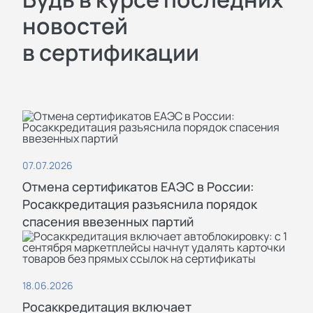
новостей
регистрируем разрешения в
в сертификации
реестре;
отправляем заявителю готовые
документы с помощью курьера.
07.07.2026
Почему стоит
Отмена сертификатов ЕАЭС в России:
выбирать СигмаТест
Росаккредитация разъяснила порядок
спасения ввезенных партий
18.06.2026
Росаккредитация включает