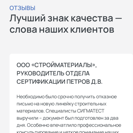
ОТЗЫВЫ
СДС “Промтехсертификация” — в
Лучший знак качества —
ней мы выдаем сертификаты
соответствия ГОСТ Р ИСО на
слова наших клиентов
систему менеджмента качества,
систему экологического
менеджмента, систему
безопасности продуктов питания
ООО «СТРОЙМАТЕРИАЛЫ»,
(ХАССП), систему безопасности
РУКОВОДИТЕЛЬ ОТДЕЛА
труда, систему информационной
СЕРТИФИКАЦИИ ПЕТРОВ Д.В.
безопасности и т.д. Также
регистрируем сертификаты на
Необходимо было срочно получить отказное
любые услуги и работы;
письмо на новую линейку строительных
СДС “Эконорма” — в ней
материалов. Специалисты СИГМАТЕСТ
оформляем сертификаты серии
выручили – документ был подготовлен за два
дня. Особенно впечатлило профессиональное
“ЭКО”, “БИО”, “Без ГМО”,
консультирование и четкое понимание наших