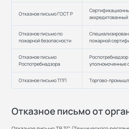
Сертификационны
Отказное письмо ГОСТ Р
аккредитованный
Отказное письмо по
Специализирован
пожарной безопасности
пожарной сертиф
Отказное письмо
Роспотребнадзор
Роспотребнадзора
уполномоченные 
Отказное письмо ТПП
Торгово-промышл
Отказное письмо от орга
Отказное письмо ТР ТС (Технического реглам