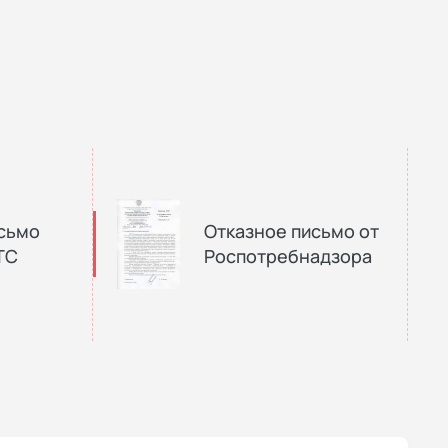
сьмо
Отказное письмо от
ТС
Роспотребнадзора