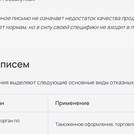
нное письмо не означает недостаток качества про
ет нормам, но в силу своей специфики не входит в
 писем
ения выделяют следующие основные виды отказных
ан
Применение
орган по
Таможенное оформление, торговля