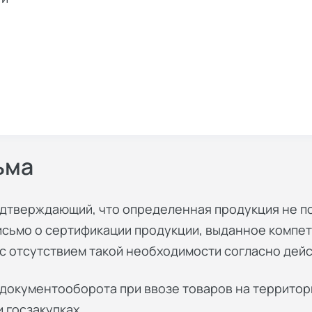
ьма
одтверждающий, что определенная продукция не п
исьмо о сертификации продукции
, выданное компе
с отсутствием такой необходимости согласно дей
документооборота при ввозе товаров на территор
и госзакупках.