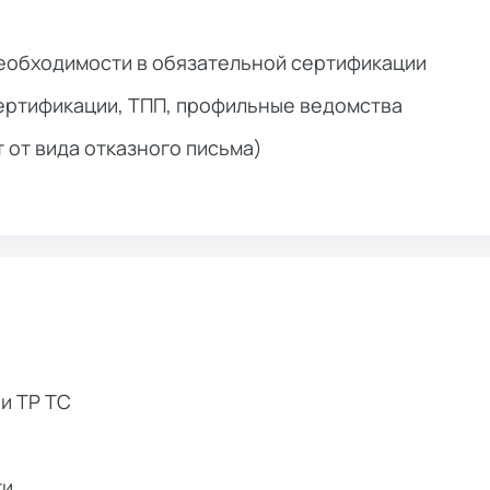
еобходимости в обязательной сертификации
ертификации, ТПП, профильные ведомства
т от вида отказного письма)
и ТР ТС
ти