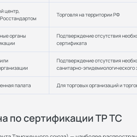
й центр,
Торговля на территории РФ
 Росстандартом
ные органы
Подтверждение отсутствия необх
икации
сертификата
 или
Подтверждение отсутствия необх
организации
санитарно-эпидемиологического
енная палата
Для торговых организаций и торго
на по сертификации ТР ТС
ента Таможенного союза) — наиболее распростран