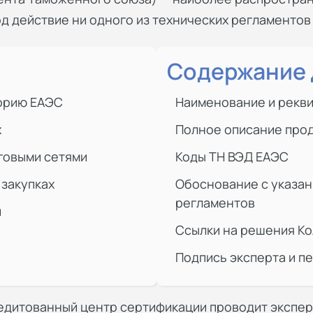
д действие ни одного из технических регламентов
Содержание 
торию ЕАЭС
Наименование и рекви
х
Полное описание прод
говыми сетями
Коды ТН ВЭД ЕАЭС
 закупках
Обоснование с указан
регламентов
и
Ссылки на решения Ко
Подпись эксперта и п
редитованный
центр сертификации
проводит экспер