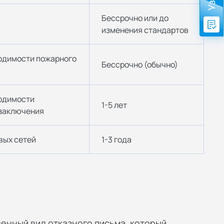
Бессрочно или до
изменения стандартов
одимости пожарного
Бессрочно (обычно)
одимости
1-5 лет
 заключения
вых сетей
1-3 года
енный вид отказного письма, который