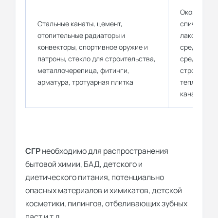
Оконные и 
Стальные канаты, цемент,
спички, пос
отопительные радиаторы и
лакокрасоч
конвекторы, спортивное оружие и
средства, 
патроны, стекло для строительства,
средства д
металлочерепица, фитинги,
строительн
арматура, тротуарная плитка
теплоизоля
канализаци
СГР
необходимо для распространения
бытовой химии, БАД, детского и
диетического питания, потенциально
опасных материалов и химикатов, детской
косметики, пилингов, отбеливающих зубных
паст и т.д.