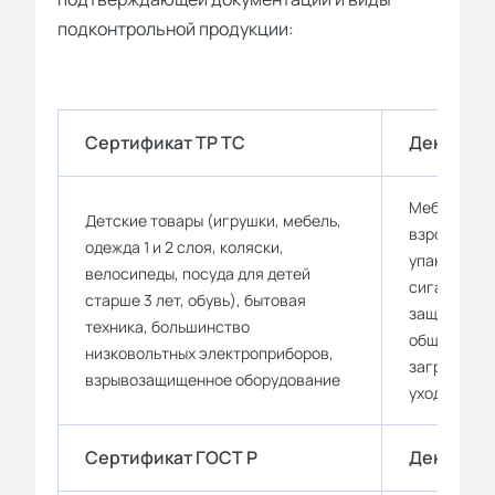
подконтрольной продукции:
Сертификат ТР ТС
Декларац
Мебель и од
Детские товары (игрушки, мебель,
взрослых, 
одежда 1 и 2 слоя, коляски,
упаковочны
велосипеды, посуда для детей
сигареты, н
старше 3 лет, обувь), бытовая
защищающи
техника, большинство
общепроиз
низковольтных электроприборов,
загрязнени
взрывозащищенное оборудование
уходовая к
Сертификат ГОСТ Р
Декларац