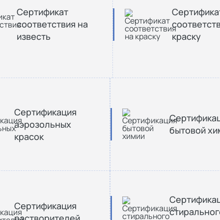
Сертификат
Сертифика
соответствия на
соответств
известь
краску
Сертификация
Сертифика
аэрозольных
бытовой хи
красок
Сертифика
Сертификация
стиральног
растворителей