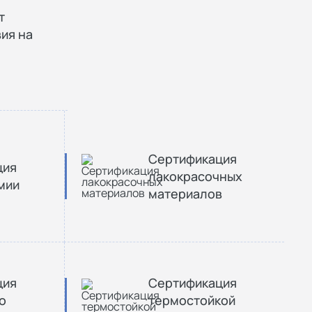
т
ия на
Сертификация
ция
лакокрасочных
мии
материалов
ция
Сертификация
о
термостойкой