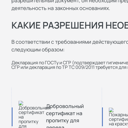
разрешительный документ, он необходим пред
деятельность на законных основаниях.
КАКИЕ РАЗРЕШЕНИЯ НЕ
В соответствии с требованиями действующег
следующим образом:
Декларация по ГОСТу и СГР (подтверждает гигиенич
СГР или декларация по ТР ТС 009/2011 требуется дл
Добровольный
сертификат на
пропитку для
дерева