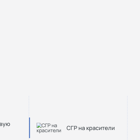
овую
СГР на красители