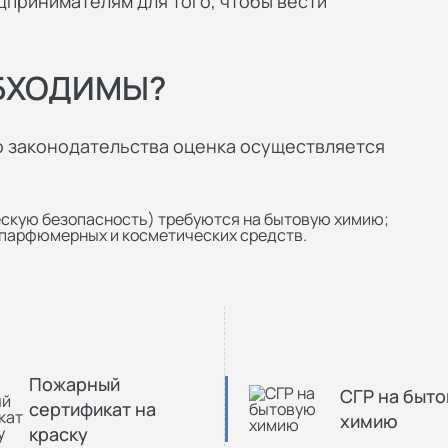
принимателям для того, чтобы вести
ОБХОДИМЫ?
о законодательства оценка осуществляется
ескую безопасность) требуются на бытовую химию;
я парфюмерных и косметических средств.
Пожарный
СГР на быт
сертификат на
химию
краску