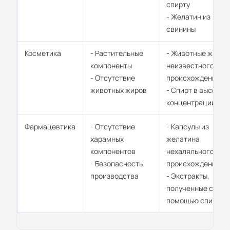
спирту
- Желатин из
свинины
Косметика
- Растительные
- Животные жиры
компоненты
неизвестного
- Отсутствие
происхождения
животных жиров
- Спирт в высокой
концентрации
Фармацевтика
- Отсутствие
- Капсулы из
харамных
желатина
компонентов
нехаляльного
- Безопасность
происхождения
производства
- Экстракты,
полученные с
помощью спирта