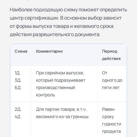
Наиболее подходящую схему поможет определить
центр сертификации. В основном выбор зависит
от формы выпуска товара и желаемого срока
действия разрешительного документа.
Схема
Комментарии
Период
действия
1Д,
При серийном выпуске,
От
3Д,
который подразумевает
одного до
6Д
производственный
пяти лет
контроль
2Д,
Для партии товара, в т.ч.
Равен
4Д
ввозимого из-за границы
сроку
годности
продукта