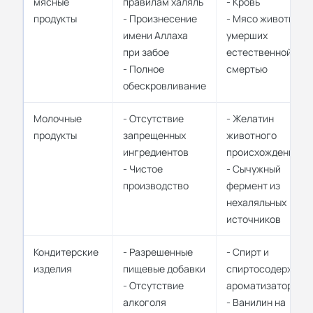
мясные
правилам халяль
- Кровь
продукты
- Произнесение
- Мясо животных,
имени Аллаха
умерших
при забое
естественной
- Полное
смертью
обескровливание
Молочные
- Отсутствие
- Желатин
продукты
запрещенных
животного
ингредиентов
происхождения
- Чистое
- Сычужный
производство
фермент из
нехаляльных
источников
Кондитерские
- Разрешенные
- Спирт и
изделия
пищевые добавки
спиртосодержащи
- Отсутствие
ароматизаторы
алкоголя
- Ванилин на