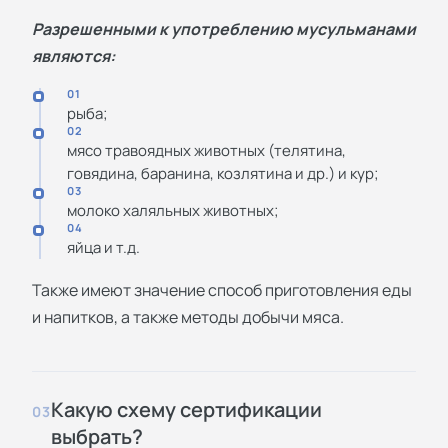
Разрешенными к употреблению мусульманами
являются:
01
рыба;
02
мясо травоядных животных (телятина,
говядина, баранина, козлятина и др.) и кур;
03
молоко халяльных животных;
04
яйца и т.д.
Также имеют значение способ приготовления еды
и напитков, а также методы добычи мяса.
Какую схему сертификации
03
выбрать?