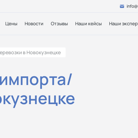
info@
Цены
Новости
Отзывы
Наши кейсы
Наши экспер
еревозки в Новокузнецке
 импорта/
окузнецке