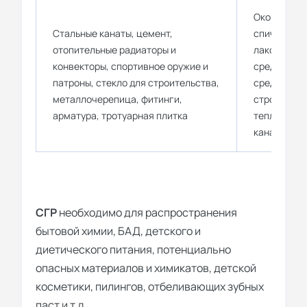
Оконные и 
Стальные канаты, цемент,
спички, пос
отопительные радиаторы и
лакокрасоч
конвекторы, спортивное оружие и
средства, 
патроны, стекло для строительства,
средства д
металлочерепица, фитинги,
строительн
арматура, тротуарная плитка
теплоизоля
канализаци
СГР
необходимо для распространения
бытовой химии, БАД, детского и
диетического питания, потенциально
опасных материалов и химикатов, детской
косметики, пилингов, отбеливающих зубных
паст и т.д.