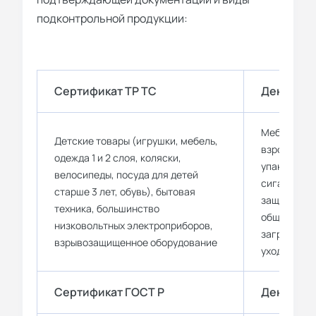
подконтрольной продукции:
Сертификат ТР ТС
Декларац
Мебель и од
Детские товары (игрушки, мебель,
взрослых, 
одежда 1 и 2 слоя, коляски,
упаковочны
велосипеды, посуда для детей
сигареты, н
старше 3 лет, обувь), бытовая
защищающи
техника, большинство
общепроиз
низковольтных электроприборов,
загрязнени
взрывозащищенное оборудование
уходовая к
Сертификат ГОСТ Р
Декларац