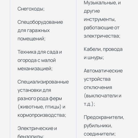
Музыкальные, и
Снегоходы;
другие
инструменты,
Спецоборудование
работающие от
для гаражных
электричества;
помещений;
Кабели, провода
Техника для сада и
и шнуры;
огорода с малой
механизацией;
Автоматические
устройства
Специализированные
отключения
установки для
(выключатели и
разного рода ферм
т.д.);
(животные, птицы) и
кормопроизводства;
Предохранители,
рубильники,
Электрические и
соединители;
бензопилы;