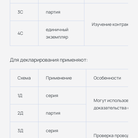
3С
партия
Изучение контракта на
единичный
4С
экземпляр
Для декларирования применяют:
Схема
Применение
Особенности
1Д
серия
Могут использовать
доказательства о ка
2Д
партия
3Д
серия
Проверка проводится