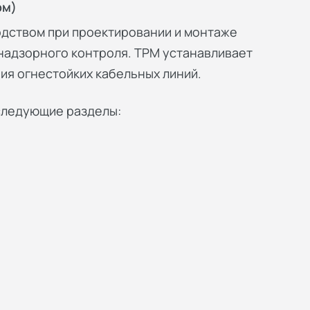
рм)
одством при проектировании и монтаже
 надзорного контроля. ТРМ устанавливает
ия огнестойких кабельных линий.
 следующие разделы: