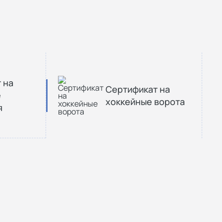
 на
Сертификат на
е
хоккейные ворота
я