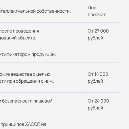
Под
нтеллектуальной собственности.
просчет
после проведения
От 27 000
ований объекта.
рублей
нтификатором продукции.
ские вещества с целью
От 14 000
ти при обращении с ним.
рублей
 безопасности пищевой
От 24 000
рублей
 принципов ХАССП на