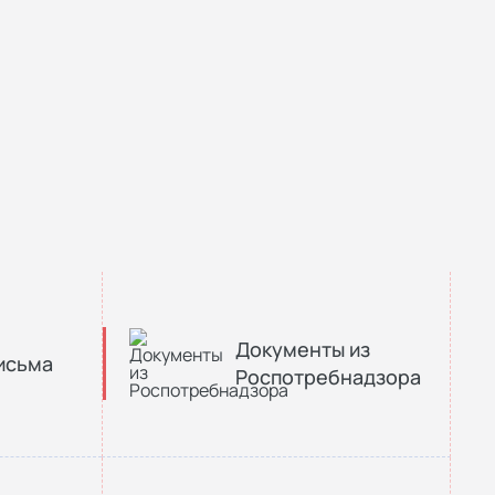
Документы из
исьма
Роспотребнадзора