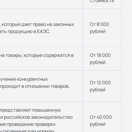
Стоимость
 который дает право на законных
От 8 000
ать продукцию в ЕАЭС.
рублей
а товары, которые содержатся в
От 18 000
рублей
лучения конкурентных
От 12 000
проходит в отношении товаров,
рублей
я представляет повышенную
 и российское законодательство
От 40 000
ние проведение проверки
рублей
о-гигиеническим нормам.