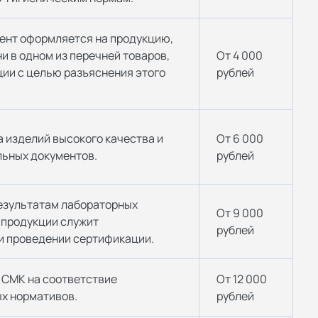
нт оформляется на продукцию,
и в одном из перечней товаров,
От 4 000
ии с целью разъяснения этого
рублей
 изделий высокого качества и
От 6 000
ьных документов.
рублей
езультатам лабораторных
От 9 000
 продукции служит
рублей
и проведении сертификации.
 СМК на соответствие
От 12 000
х нормативов.
рублей