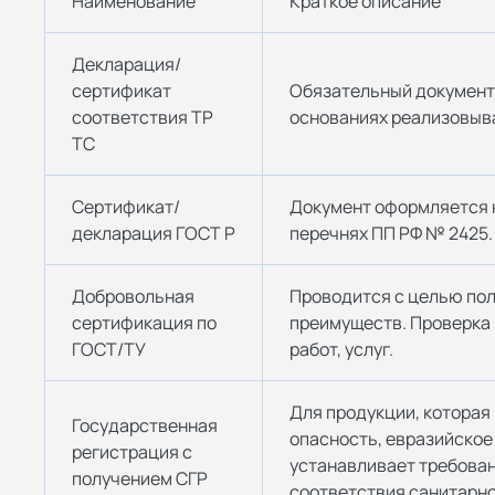
Наименование
Краткое описание
Декларация/
сертификат
Обязательный документ,
соответствия ТР
основаниях реализовыв
ТС
Сертификат/
Документ оформляется н
декларация ГОСТ Р
перечнях ПП РФ № 2425.
Добровольная
Проводится с целью по
сертификация по
преимуществ. Проверка 
ГОСТ/ТУ
работ, услуг.
Для продукции, котора
Государственная
опасность, евразийское
регистрация с
устанавливает требова
получением СГР
соответствия санитарн